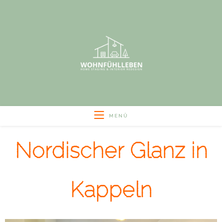
MENÜ
Nordischer Glanz in
Kappeln